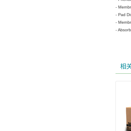
- Membr
- Pad D
- Membr
- Absor
相