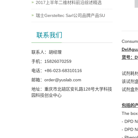
2017上半年二维材料前沿综述精选
瑞士Gersteltec Sarl公司品牌产品SU
联系我们
Consumab
DelAgu
联系人：胡经理
货号：
D
手机：15826070259
电话：+86-023-68310116
试剂耗材
邮箱：order@yuslab.com
该试剂
地址：重庆市北碚区安礼路128号大学科技
试剂盒剂
园科技创业中心
包括的
The box 
- DPD N
- DPD N
- Phenol