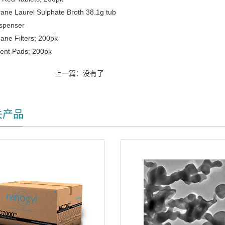
ane Laurel Sulphate Broth 38.1g tub
ispenser
ane Filters; 200pk
bent Pads; 200pk
上一篇：没有了
关产品